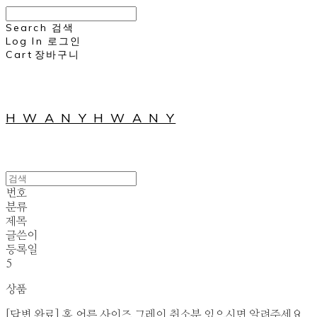
Search
검색
Log In
로그인
Cart
장바구니
H W A N Y H W A N Y
번호
분류
제목
글쓴이
등록일
5
상품
[답변 완료] 혹 어른 사이즈 그레이 취소분 있으시면 알려주세요