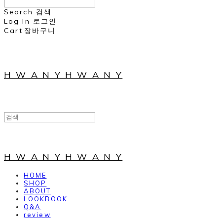
Search
검색
Log In
로그인
Cart
장바구니
H W A N Y H W A N Y
H W A N Y H W A N Y
HOME
SHOP
ABOUT
LOOKBOOK
Q&A
review