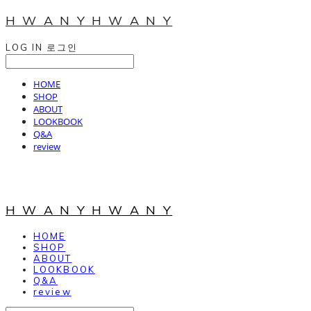
H W A N Y H W A N Y
LOG IN
로그인
HOME
SHOP
ABOUT
LOOKBOOK
Q&A
review
H W A N Y H W A N Y
HOME
SHOP
ABOUT
LOOKBOOK
Q&A
review