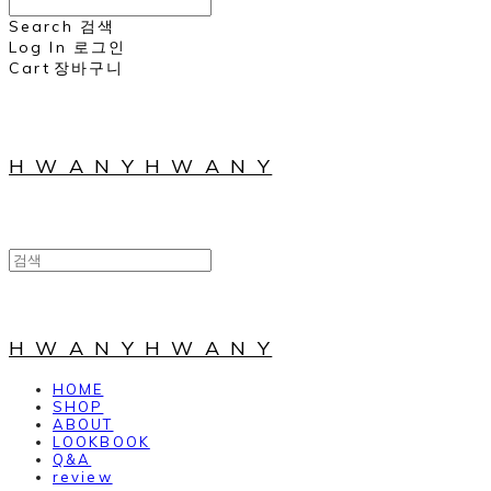
Search
검색
Log In
로그인
Cart
장바구니
H W A N Y H W A N Y
H W A N Y H W A N Y
HOME
SHOP
ABOUT
LOOKBOOK
Q&A
review