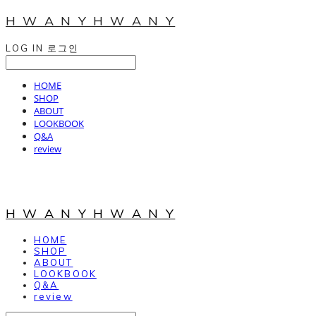
H W A N Y H W A N Y
LOG IN
로그인
HOME
SHOP
ABOUT
LOOKBOOK
Q&A
review
H W A N Y H W A N Y
HOME
SHOP
ABOUT
LOOKBOOK
Q&A
review