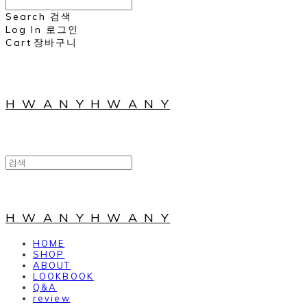
Search
검색
Log In
로그인
Cart
장바구니
H W A N Y H W A N Y
H W A N Y H W A N Y
HOME
SHOP
ABOUT
LOOKBOOK
Q&A
review